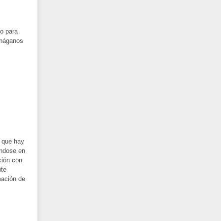
o para
 háganos
r que hay
éndose en
ción con
ite
mación de