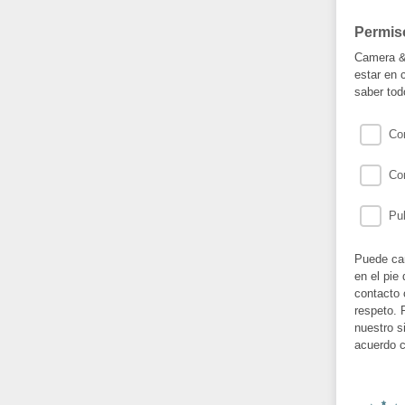
Permis
Camera & 
estar en 
saber tod
Cor
Cor
Pub
Puede cam
en el pie
contacto
respeto. 
nuestro s
acuerdo c