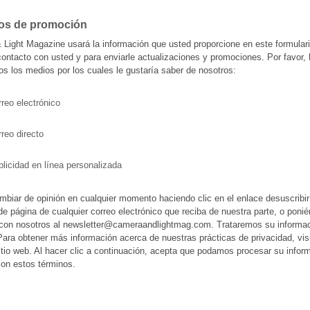
os de promoción
Light Magazine usará la información que usted proporcione en este formulari
contacto con usted y para enviarle actualizaciones y promociones. Por favor,
os los medios por los cuales le gustaría saber de nosotros:
reo electrónico
reo directo
licidad en línea personalizada
biar de opinión en cualquier momento haciendo clic en el enlace desuscribi
 de página de cualquier correo electrónico que reciba de nuestra parte, o poni
 con nosotros al newsletter@cameraandlightmag.com. Trataremos su informa
Para obtener más información acerca de nuestras prácticas de privacidad, vis
itio web. Al hacer clic a continuación, acepta que podamos procesar su infor
on estos términos.