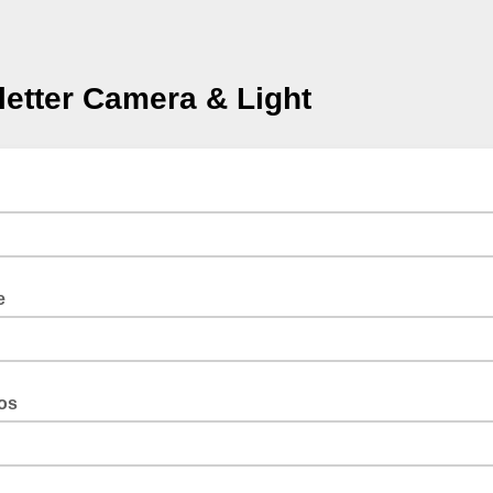
etter Camera & Light
e
os